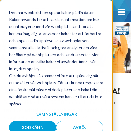
Den här webbplatsen sparar kakor på din dator.
Kakor används för att samla in information om hur
du interagerar med vår webbplats samt för att
komma ihåg dig. Vi använder kakor för att förbättra
och anpassa din upplevelse av webbplatsen,
sammanställa statistik och göra analyser om våra
besökare på webbplatsen och i andra medier. Mer
information om vilka kakor vi använder finns i vår
integritetspolicy.
Om du avböjer så kommer vi inte att spåra dig när
VÄRLDSCUPFINALEN I ULRICEHAMN · 19–21 MARS 2027
du besöker vår webbplats. För att kunna respektera
NU SLÄPPER VI BILJETTERNA!
dina önskemål måste vi dock placera en kaka i din
webbläsare så att våra system kan se till att du inte
Tre dramatiska dagar, 55 000 euforiska fans och den
spåras.
samlade världseliten i längdskidor. Är du redo för en
KAKINSTÄLLNINGAR
oförglömlig upplevelse på Lassalyckan?
GODKÄNN
AVBÖJ