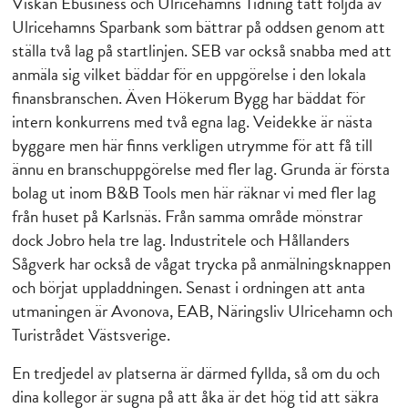
Viskan Ebusiness och Ulricehamns Tidning tätt följda av
Ulricehamns Sparbank som bättrar på oddsen genom att
ställa två lag på startlinjen. SEB var också snabba med att
anmäla sig vilket bäddar för en uppgörelse i den lokala
finansbranschen. Även Hökerum Bygg har bäddat för
intern konkurrens med två egna lag. Veidekke är nästa
byggare men här finns verkligen utrymme för att få till
ännu en branschuppgörelse med fler lag. Grunda är första
bolag ut inom B&B Tools men här räknar vi med fler lag
från huset på Karlsnäs. Från samma område mönstrar
dock Jobro hela tre lag. Industritele och Hållanders
Sågverk har också de vågat trycka på anmälningsknappen
och börjat uppladdningen. Senast i ordningen att anta
utmaningen är Avonova, EAB, Näringsliv Ulricehamn och
Turistrådet Västsverige.
En tredjedel av platserna är därmed fyllda, så om du och
dina kollegor är sugna på att åka är det hög tid att säkra