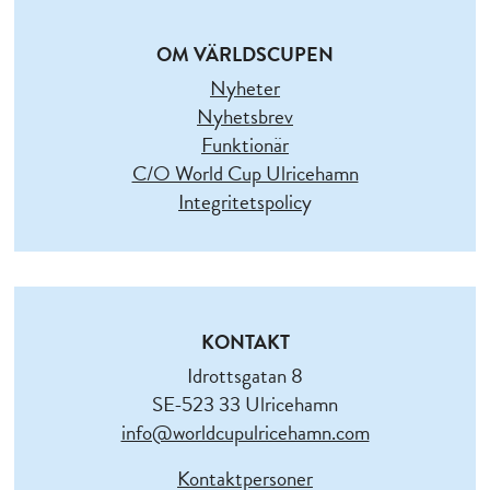
OM VÄRLDSCUPEN
Nyheter
Nyhetsbrev
Funktionär
C/O World Cup Ulricehamn
Integritetspolic
y
KONTAKT
Idrottsgatan 8
SE-523 33 Ulricehamn
info@worldcupulricehamn.com
Kontaktpersoner