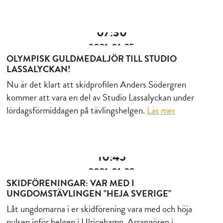
07:30
2021-01-25
OLYMPISK GULDMEDALJÖR TILL STUDIO
LASSALYCKAN!
Nu är det klart att skidprofilen Anders Södergren
kommer att vara en del av Studio Lassalyckan under
lördagsförmiddagen på tävlingshelgen.
Läs mer
10:45
2021-01-22
SKIDFÖRENINGAR: VAR MED I
UNGDOMSTÄVLINGEN "HEJA SVERIGE"
Låt ungdomarna i er skidförening vara med och höja
pulsen inför helgen i Ulricehamn. Arrangören i