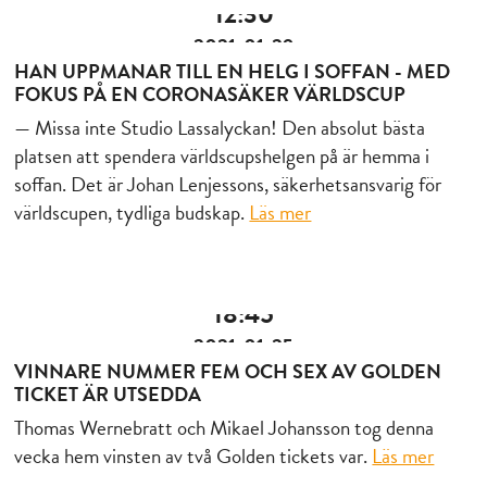
12:30
2021-01-29
HAN UPPMANAR TILL EN HELG I SOFFAN - MED
FOKUS PÅ EN CORONASÄKER VÄRLDSCUP
— Missa inte Studio Lassalyckan! Den absolut bästa
platsen att spendera världscupshelgen på är hemma i
soffan. Det är Johan Lenjessons, säkerhetsansvarig för
världscupen, tydliga budskap.
Läs mer
18:45
2021-01-25
VINNARE NUMMER FEM OCH SEX AV GOLDEN
TICKET ÄR UTSEDDA
Thomas Wernebratt och Mikael Johansson tog denna
vecka hem vinsten av två Golden tickets var.
Läs mer