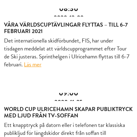
08:30
2020-12-09
VÅRA VÄRLDSCUPTÄVLINGAR FLYTTAS – TILL 6-7
FEBRUARI 2021
Det internationella skidförbundet, FIS, har under
tisdagen meddelat att världscupprogrammet efter Tour
de Ski justeras. Sprinthelgen i Ulricehamn flyttas till 6-7
februari.
Läs mer
09:00
2020-11-25
WORLD CUP ULRICEHAMN SKAPAR PUBLIKTRYCK
MED LJUD FRÅN TV-SOFFAN
Ett knapptryck på datorn eller i telefonen tar klassiska
publikljud för längdskidor direkt från soffan till