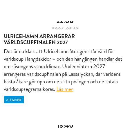
22:00
2026-01-13
ULRICEHAMN ARRANGERAR
VÄRLDSCUPFINALEN 2027
Det är nu klart att Ulricehamn återigen står värd för
världscup i längdskidor – och den här gången handlar det
om säsongens stora klimax. Under vintern 2027
arrangeras världscupfinalen på Lassalyckan, där världens
bästa åkare gör upp om de sista poängen och de totala
världscupsegrarna koras.
Läs mer
ALLMÄNT
13:40