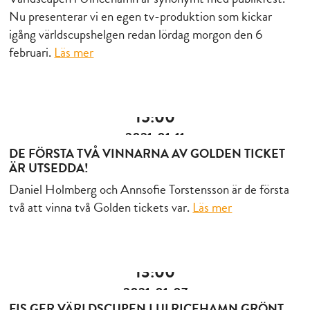
Nu presenterar vi en egen tv-produktion som kickar
igång världscupshelgen redan lördag morgon den 6
februari.
Läs mer
15:00
2021-01-11
DE FÖRSTA TVÅ VINNARNA AV GOLDEN TICKET
ÄR UTSEDDA!
Daniel Holmberg och Annsofie Torstensson är de första
två att vinna två Golden tickets var.
Läs mer
13:00
2021-01-07
FIS GER VÄRLDSCUPEN I ULRICEHAMN GRÖNT