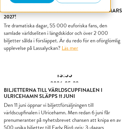
NU SLÄPPS BILJETTERNA TILL
VÄRLDSCUPFINALEN I ULRICEHAMN 19–21 MARS
2027!
Tre dramatiska dagar, 55 000 euforiska fans, den
samlade världseliten i längdskidor och över 2 000
biljetter sålda i försläppet. Är du redo för en oförglömlig
upplevelse på Lassalyckan?
Läs mer
13:55
2026-05-29
BILJETTERNA TILL VÄRLDSCUPFINALEN I
ULRICEHAMN SLÄPPS 11 JUNI
Den 11 juni öppnar vi biljettförsäljningen till
världscupfinalen i Ulricehamn. Men redan 6 juni får
prenumeranter på nyhetsbrevet chansen att knipa en av
500 unika biljetter till Early Bird-pris: 3-dagars