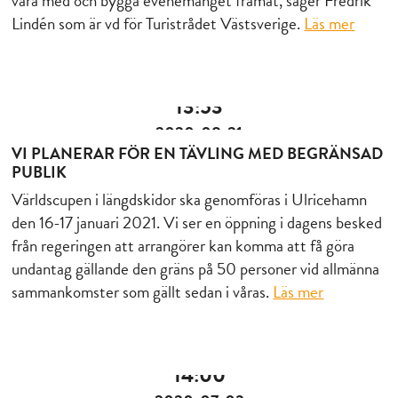
vara med och bygga evenemanget framåt, säger Fredrik
Lindén som är vd för Turistrådet Västsverige.
Läs mer
13:53
2020-08-21
VI PLANERAR FÖR EN TÄVLING MED BEGRÄNSAD
PUBLIK
Världscupen i längdskidor ska genomföras i Ulricehamn
den 16-17 januari 2021. Vi ser en öppning i dagens besked
från regeringen att arrangörer kan komma att få göra
undantag gällande den gräns på 50 personer vid allmänna
sammankomster som gällt sedan i våras.
Läs mer
14:00