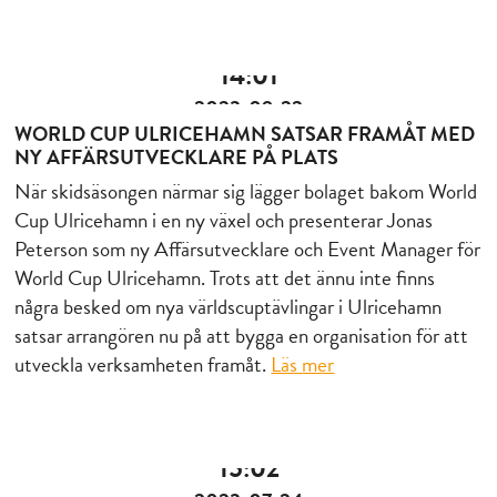
14:01
2023-09-22
WORLD CUP ULRICEHAMN SATSAR FRAMÅT MED
NY AFFÄRSUTVECKLARE PÅ PLATS
När skidsäsongen närmar sig lägger bolaget bakom World
Cup Ulricehamn i en ny växel och presenterar Jonas
Peterson som ny Affärsutvecklare och Event Manager för
World Cup Ulricehamn. Trots att det ännu inte finns
några besked om nya världscuptävlingar i Ulricehamn
satsar arrangören nu på att bygga en organisation för att
utveckla verksamheten framåt.
Läs mer
15:02