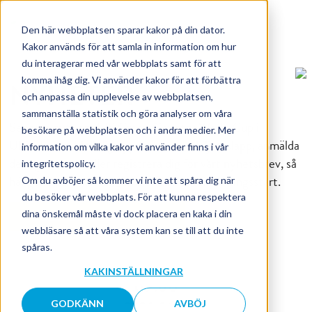
Den här webbplatsen sparar kakor på din dator.
Kakor används för att samla in information om hur
du interagerar med vår webbplats samt för att
komma ihåg dig. Vi använder kakor för att förbättra
NYHETER
och anpassa din upplevelse av webbplatsen,
sammanställa statistik och göra analyser om våra
Senaste nytt om FIS Cross-Country World Cup i
besökare på webbplatsen och i andra medier. Mer
Ulricehamn. Håll dig uppdaterad om biljettsläpp, anmälda
information om vilka kakor vi använder finns i vår
deltagare m.m. eller registrera dig för vårt nyhetsbrev, så
integritetspolicy.
hänger du med i svängarna ända fram till tävlingsstart.
Om du avböjer så kommer vi inte att spåra dig när
du besöker vår webbplats. För att kunna respektera
PRENUMERERA HÄR
dina önskemål måste vi dock placera en kaka i din
webbläsare så att våra system kan se till att du inte
spåras.
KAKINSTÄLLNINGAR
09:00
2026-06-11
GODKÄNN
AVBÖJ