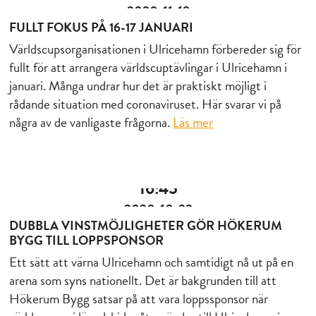
2020-11-19
FULLT FOKUS PÅ 16-17 JANUARI
Världscupsorganisationen i Ulricehamn förbereder sig för
fullt för att arrangera världscuptävlingar i Ulricehamn i
januari. Många undrar hur det är praktiskt möjligt i
rådande situation med coronaviruset. Här svarar vi på
några av de vanligaste frågorna.
Läs mer
16:45
2020-10-23
DUBBLA VINSTMÖJLIGHETER GÖR HÖKERUM
BYGG TILL LOPPSPONSOR
Ett sätt att värna Ulricehamn och samtidigt nå ut på en
arena som syns nationellt. Det är bakgrunden till att
Hökerum Bygg satsar på att vara loppssponsor när