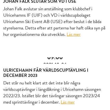
JOHAN FALK SLUTAR SOM VD I USE
Johan Falk avslutar sin anställning som klubbchef i
Ulricehamns IF (UIF) och VD i världscupbolaget
Ulricehamn Ski Event AB (USE) efter beslut i de båda
styrelserna. Detta efter att parterna har haft olika syn på
hur organisationerna ska utvecklas.
Läs mer
09:00
2021-10-06
ULRICEHAMN FÅR VÄRLDSCUPTÄVLING I
DECEMBER 2023
Det står nu helt klart att det inte blir några
världscuptävlingar i längdåkning i Ulricehamn säsongen
2022/23. Istället blir det tävlingar säsongen 2023/24
med sprinttävlingar i december.
Läs mer