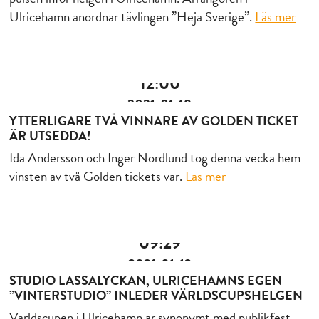
Ulricehamn anordnar tävlingen ”Heja Sverige”.
Läs mer
12:00
2021-01-18
YTTERLIGARE TVÅ VINNARE AV GOLDEN TICKET
ÄR UTSEDDA!
Ida Andersson och Inger Nordlund tog denna vecka hem
vinsten av två Golden tickets var.
Läs mer
09:29
2021-01-13
STUDIO LASSALYCKAN, ULRICEHAMNS EGEN
”VINTERSTUDIO” INLEDER VÄRLDSCUPSHELGEN
Världscupen i Ulricehamn är synonymt med publikfest.