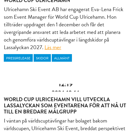
WORLD CUP ULRICEHAMN
Ulricehamn Ski Event AB har engagerat Eva-Lena Frick
som Event Manager för World Cup Ulricehamn. Hon
tillträder uppdraget den 1 december och får det
övergripande ansvaret att leda arbetet med att planera
och genomföra världscuptävlingar i längdskidor på
Lassalyckan 2027.
Läs mer
PRESSRELEASE
SKIDOR
ALLMÄNT
12:19
2024-10-14
WORLD CUP ULRICEHAMN VILL UTVECKLA
LASSALYCKAN SOM EVENTARENA FÖR ATT NÅ UT
TILL EN BREDARE MÅLGRUPP
I väntan på världscuptävlingar har bolaget bakom
världscupen, Ulricehamn Ski Event, breddat perspektivet