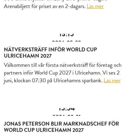
Arenabiljett för priset av en 2-dagars.
Läs mer
13:15
2026-05-22
NÄTVERKSTRÄFF INFÖR WORLD CUP
ULRICEHAMN 2027
Välkommen till vår första nätverksträff för företag och
partners inför World Cup 2027 i Ulricehamn. Vi ses 2
juni, klockan 07:30 på Ulricehamns sparbank.
Läs mer
15:54
2026-03-31
JONAS PETERSON BLIR MARKNADSCHEF FÖR
WORLD CUP ULRICEHAMN 2027