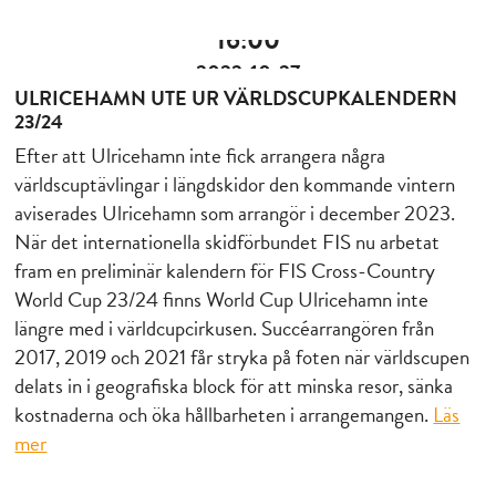
16:00
2022-10-27
ULRICEHAMN UTE UR VÄRLDSCUPKALENDERN
23/24
Efter att Ulricehamn inte fick arrangera några
världscuptävlingar i längdskidor den kommande vintern
aviserades Ulricehamn som arrangör i december 2023.
När det internationella skidförbundet FIS nu arbetat
fram en preliminär kalendern för FIS Cross-Country
World Cup 23/24 finns World Cup Ulricehamn inte
längre med i världcupcirkusen. Succéarrangören från
2017, 2019 och 2021 får stryka på foten när världscupen
delats in i geografiska block för att minska resor, sänka
kostnaderna och öka hållbarheten i arrangemangen.
Läs
mer