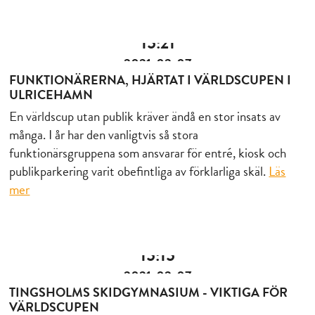
15:21
2021-02-07
FUNKTIONÄRERNA, HJÄRTAT I VÄRLDSCUPEN I
ULRICEHAMN
En världscup utan publik kräver ändå en stor insats av
många. I år har den vanligtvis så stora
funktionärsgruppena som ansvarar för entré, kiosk och
publikparkering varit obefintliga av förklarliga skäl.
Läs
mer
15:15
2021-02-07
TINGSHOLMS SKIDGYMNASIUM - VIKTIGA FÖR
VÄRLDSCUPEN