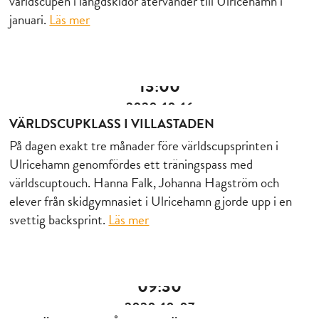
världscupen i längdskidor återvänder till Ulricehamn i
januari.
Läs mer
13:00
2020-10-16
VÄRLDSCUPKLASS I VILLASTADEN
På dagen exakt tre månader före världscupsprinten i
Ulricehamn genomfördes ett träningspass med
världscuptouch. Hanna Falk, Johanna Hagström och
elever från skidgymnasiet i Ulricehamn gjorde upp i en
svettig backsprint.
Läs mer
09:30
2020-10-07