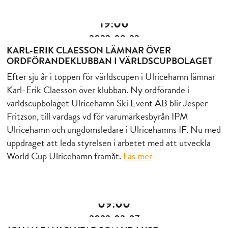
19:00
2022-08-23
KARL-ERIK CLAESSON LÄMNAR ÖVER
ORDFÖRANDEKLUBBAN I VÄRLDSCUPBOLAGET
Efter sju år i toppen för världscupen i Ulricehamn lämnar
Karl-Erik Claesson över klubban. Ny ordförande i
världscupbolaget Ulricehamn Ski Event AB blir Jesper
Fritzson, till vardags vd för varumärkesbyrån IPM
Ulricehamn och ungdomsledare i Ulricehamns IF. Nu med
uppdraget att leda styrelsen i arbetet med att utveckla
World Cup Ulricehamn framåt.
Läs mer
09:00
2022-03-07