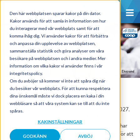
Den här webbplatsen sparar kakor på din dator.
Kakor används för att samla in information om hur
du interagerar med vår webbplats samt för att
komma ihåg dig. Vi använder kakor för att förbättra
och anpassa din upplevelse av webbplatsen,
sammanställa statistik och göra analyser om våra
besökare på webbplatsen och i andra medier. Mer
information om vilka kakor vi använder finns i vår
Fotograf: Emma Ekstrand
integritetspolicy.
Om du avböjer så kommer vi inte att spåra dig när
du besöker vår webbplats. För att kunna respektera
SPONSORER 2027
dina önskemål måste vi dock placera en kaka i din
webbläsare så att våra system kan se till att du inte
Vi jobbar aktivt med partners inför våra tävlingar 2027.
spåras.
Tillsammans ska vi skapa en fantastisk folkfest och
KAKINSTÄLLNINGAR
upplevelse för alla som kommer till Lassalyckan. Vi har
också höga ambitioner kring att skapa möjligheter för att
GODKÄNN
AVBÖJ