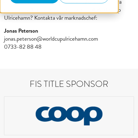
utveckla bygden och skapa affärsmöjligheter för våra
partners. Vill ni vara med som partner till World Cup
Ulricehamn? Kontakta vår marknadschef:
Jonas Peterson
jonas.peterson@worldcupulricehamn.com
0733-82 88 48
FIS TITLE SPONSOR