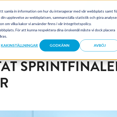
tt samla in information om hur du interagerar med vår webbplats samt fö
a din upplevelse av webbplatsen, sammanställa statistik och göra analyse
 om vilka kakor vi använder finns i vår integritetspolicy.
TEAM
MEDIA
NYHETER
FU
ebbplats. För att kunna respektera dina önskemål måste vi dock placera
åras.
NA
FRÅGOR & SVAR
PROGRAM 2027
KAKINSTÄLLNINGAR
GODKÄNN
AVBÖJ
AT SPRINTFINALE
R