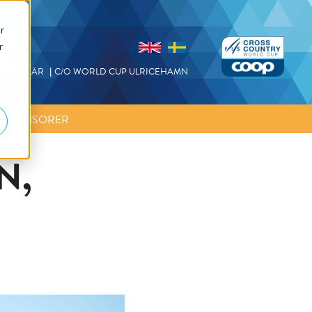
r
r
NKTIONÄR
C/O WORLD CUP ULRICEHAMN
SPONSORER
N,