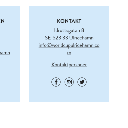
EN
KONTAKT
Idrottsgatan 8
SE-523 33 Ulricehamn
info@worldcupulricehamn.co
ehamn
m
Kontaktpersoner