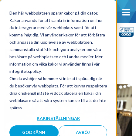
Den här webbplatsen sparar kakor på din dator.
Kakor används för att samla in information om hur
du interagerar med vår webbplats samt för att
VÄLKLÄDDA
komma ihåg dig. Vi använder kakor för att förbättra
och anpassa din upplevelse av webbplatsen,
FUNKTIONÄRER
sammanställa statistik och göra analyser om våra
besökare på webbplatsen och i andra medier. Mer
information om vilka kakor vi använder finns i vår
torsdag 10 januari, 2019
integritetspolicy.
Om du avböjer så kommer vi inte att spåra dig när
du besöker vår webbplats. För att kunna respektera
dina önskemål måste vi dock placera en kaka i din
webbläsare så att våra system kan se till att du inte
spåras.
KAKINSTÄLLNINGAR
GODKÄNN
AVBÖJ