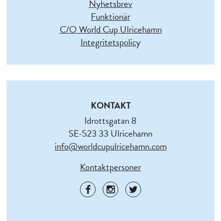
Nyhetsbrev
Funktionär
C/O World Cup Ulricehamn
Integritetspolic
y
KONTAKT
Idrottsgatan 8
SE-523 33 Ulricehamn
info@worldcupulricehamn.com
Kontaktpersoner