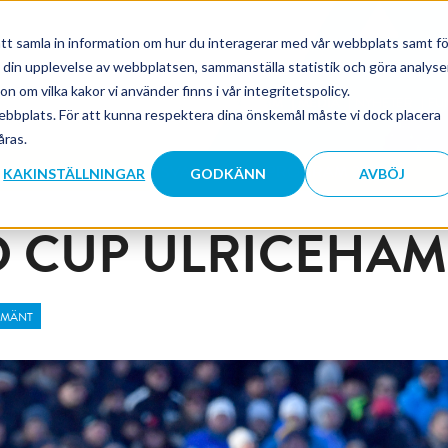
tt samla in information om hur du interagerar med vår webbplats samt fö
a din upplevelse av webbplatsen, sammanställa statistik och göra analyse
 om vilka kakor vi använder finns i vår integritetspolicy.
TEAM
MEDIA
NYHETER
FU
ebbplats. För att kunna respektera dina önskemål måste vi dock placera
åras.
NA
FRÅGOR & SVAR
PROGRAM 2027
KAKINSTÄLLNINGAR
GODKÄNN
AVBÖJ
 CUP ULRICEHAM
LMÄNT