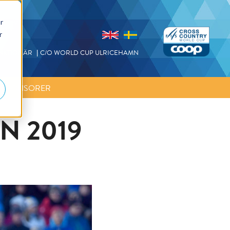
r
r
NKTIONÄR
C/O WORLD CUP ULRICEHAMN
SPONSORER
N 2019