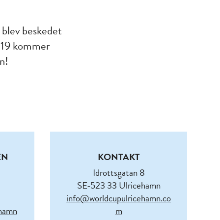
 blev beskedet
 2019 kommer
n!
EN
KONTAKT
Idrottsgatan 8
SE-523 33 Ulricehamn
info@worldcupulricehamn.co
ehamn
m