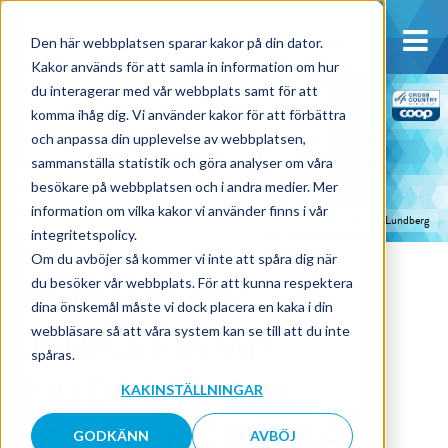
Den här webbplatsen sparar kakor på din dator.
Kakor används för att samla in information om hur
du interagerar med vår webbplats samt för att
komma ihåg dig. Vi använder kakor för att förbättra
och anpassa din upplevelse av webbplatsen,
sammanställa statistik och göra analyser om våra
besökare på webbplatsen och i andra medier. Mer
information om vilka kakor vi använder finns i vår
Foto: Johanna Lundberg
integritetspolicy.
Om du avböjer så kommer vi inte att spåra dig när
WORLD CUP
du besöker vår webbplats. För att kunna respektera
dina önskemål måste vi dock placera en kaka i din
ULRICEHAMN
webbläsare så att våra system kan se till att du inte
spåras.
BJUDER IN TILL
KAKINSTÄLLNINGAR
FÖRETAGARTRÄFF
GODKÄNN
AVBÖJ