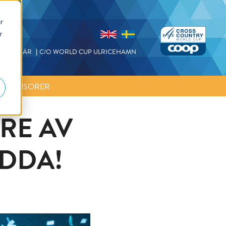
r
r
NKTIONÄR
C/O WORLD CUP ULRICEHAMN
SPONSORER
RE AV
EDDA!