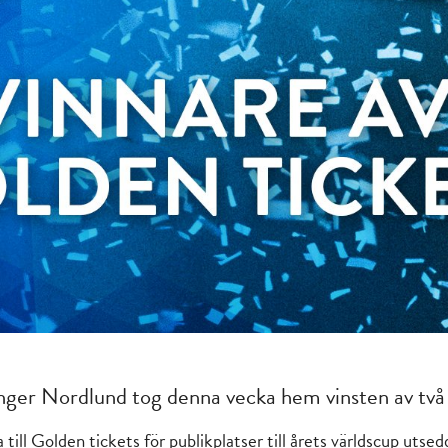
nger Nordlund tog denna vecka hem vinsten av två 
 till Golden tickets för publikplatser till årets världscup utse