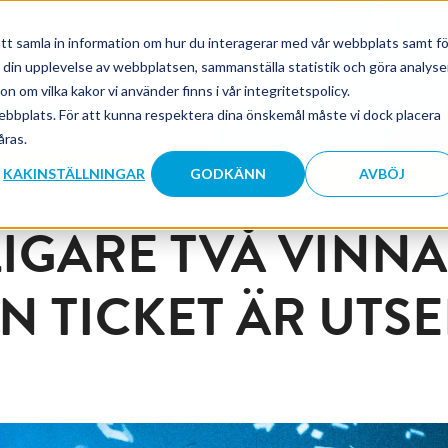
tt samla in information om hur du interagerar med vår webbplats samt fö
a din upplevelse av webbplatsen, sammanställa statistik och göra analyse
 om vilka kakor vi använder finns i vår integritetspolicy.
TEAM
MEDIA
NYHETER
FU
ebbplats. För att kunna respektera dina önskemål måste vi dock placera
åras.
NA
FRÅGOR & SVAR
PROGRAM 2027
KAKINSTÄLLNINGAR
GODKÄNN
AVBÖJ
IGARE TVÅ VINNA
N TICKET ÄR UTS