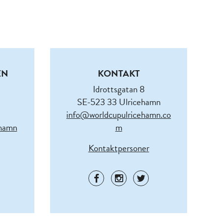
EN
KONTAKT
Idrottsgatan 8
SE-523 33 Ulricehamn
info@worldcupulricehamn.co
ehamn
m
Kontaktpersoner